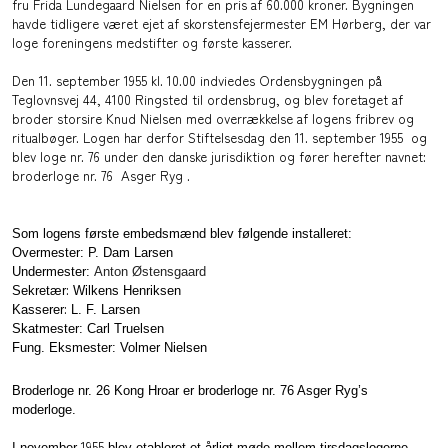
fru Frida Lundegaard Nielsen for en pris af 60.000 kroner. Bygningen
havde tidligere været ejet af skorstensfejermester EM Hørberg, der var
loge foreningens medstifter og første kasserer.
Den 11. september 1955 kl. 10.00 indviedes Ordensbygningen på
Teglovnsvej 44, 4100 Ringsted til ordensbrug, og blev foretaget af
broder storsire Knud Nielsen med overrækkelse af logens fribrev og
ritualbøger.
Logen har derfor
Stiftelsesdag den 11. september 1955
og
blev loge nr. 76 under den danske jurisdiktion og fører herefter navnet:
broderloge nr. 76
Asger Ryg
.
Som logens første embedsmænd blev følgende installeret:
Overmester:
P. Dam Larsen
Undermester:
Anton Østensgaard
:
Sekretær
Wilkens Henriksen
:
Kasserer
L. F. Larsen
Skatmester:
Carl Truelsen
Fung. Eksmester:
Volmer Nielsen
Broderloge nr. 26 Kong Hroar er broderloge nr. 76 Asger Ryg’s
moderloge.
1955
I november
blev etableret et årligt møde mellem tirsdagslogerne.