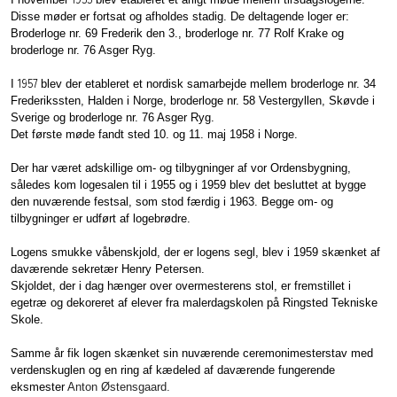
Disse møder er fortsat og afholdes stadig. De deltagende loger er:
Broderloge nr. 69 Frederik den 3., broderloge nr. 77 Rolf Krake og
broderloge nr. 76 Asger Ryg.
1957
I
blev der etableret et nordisk samarbejde mellem broderloge nr. 34
Frederikssten, Halden i Norge, broderloge nr. 58 Vestergyllen, Skøvde i
Sverige og broderloge nr. 76 Asger Ryg.
Det første møde fandt sted 10. og 11. maj 1958 i Norge.
Der har været adskillige om- og tilbygninger af vor Ordensbygning,
således kom logesalen til i 1955 og i 1959 blev det besluttet at bygge
den nuværende festsal, som stod færdig i 1963. Begge om- og
tilbygninger er udført af logebrødre.
Logens smukke våbenskjold, der er logens segl, blev i 1959 skænket af
daværende sekretær Henry Petersen.
Skjoldet, der i dag hænger over overmesterens stol, er fremstillet i
egetræ og dekoreret af elever fra malerdagskolen på Ringsted Tekniske
Skole.
Samme år fik logen skænket sin nuværende ceremonimesterstav med
verdenskuglen og en ring af kædeled af daværende fungerende
eksmester
Anton Østensgaard.