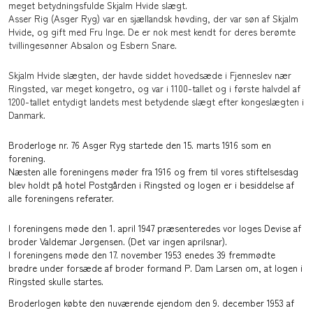
meget betydningsfulde Skjalm Hvide slægt.
Asser Rig (Asger Ryg) var en sjællandsk høvding, der var søn af Skjalm
Hvide, og gift med Fru Inge.
De er nok mest kendt for deres berømte
tvillingesønner Absalon og Esbern Snare.
Skjalm Hvide slægten, der havde siddet hovedsæde i Fjenneslev nær
Ringsted, var meget kongetro, og var i 1100-tallet og i første halvdel af
1200-tallet entydigt landets mest betydende slægt efter kongeslægten i
Danmark.
Broderloge nr. 76 Asger Ryg
startede den 15. marts 1916 som en
forening.
Næsten alle foreningens møder fra 1916 og frem til vores stiftelsesdag
blev holdt på hotel Postgården i Ringsted og logen er i besiddelse af
alle foreningens referater.
I foreningens møde den 1. april 1947 præsenteredes vor loges Devise af
broder Valdemar Jørgensen. (Det var ingen aprilsnar).
I foreningens møde den 17. november 1953 enedes 39 fremmødte
brødre under forsæde af broder formand P. Dam Larsen om, at logen i
Ringsted skulle startes.
Broderlogen købte den nuværende ejendom den 9. december 1953 af